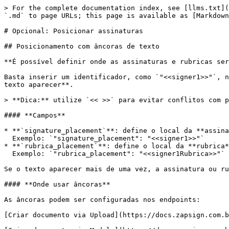
> For the complete documentation index, see [llms.txt](https://docs.zapsign.com.br/llms.txt). Markdown versions of documentation pages are available by appending `.md` to page URLs; this page is available as [Markdown](https://docs.zapsign.com.br/documentos/opcional-posicionar-assinaturas.md).

# Opcional: Posicionar assinaturas

## Posicionamento com âncoras de texto

**É possível definir onde as assinaturas e rubricas serão inseridas** em documentos **PDF ou DOCX** usando **textos âncora**.

Basta inserir um identificador, como `"<<signer1>>"`, no documento, e a plataforma posicionará automaticamente a assinatura ou rubrica **no exato local onde esse texto aparecer**.

> **Dica:** utilize `<< >>` para evitar conflitos com palavras comuns do documento.

#### **Campos**

* **`signature_placement`**: define o local da **assinatura** usando texto âncora.\
  Exemplo: `"signature_placement": "<<signer1>>"`
* **`rubrica_placement`**: define o local da **rubrica** usando texto âncora.\
  Exemplo: `"rubrica_placement": "<<signer1Rubrica>>"`

Se o texto aparecer mais de uma vez, a assinatura ou rubrica será posicionada em **todos os locais**.

#### **Onde usar âncoras**

As âncoras podem ser configuradas nos endpoints:

[Criar documento via Upload](https://docs.zapsign.com.br/documentos/criar-documento)&#x20;

[Criar documento via Modelo](https://docs.zapsign.com.br/documentos/criar-documento-via-modelo)

[Adicionar signatário](https://docs.zapsign.com.br/signatarios/adicionar-signatario)

[Atualizar signatário](https://docs.zapsign.com.br/signatarios/atualizar-signatario)

## Posicionamento com coordenadas no endpoint posicionar assinaturas

É possível definir a posição exata de cada assinatura ou rubrica utilizando coordenadas manuais.

<mark style="color:green;">`POST`</mark> `https://api.zapsign.com.br/api/v1/docs/{{doc_token}}/place-signatures/`

#### Headers

| Name                                            | Type   | Description                                                                                     |
| ----------------------------------------------- | ------ | ----------------------------------------------------------------------------------------------- |
| Authorization<mark style="color:red;">\*</mark> | string | <p>Api token a frente do texto "Bearer". </p><p>Ex: Bearer c7f35c84-7893-4087-b4fb-d1f06c23</p> |

#### Request Body

| Name                                  | Type    | Description                                                                                         |
| ------------------------------------- | ------- | --------------------------------------------------------------------------------------------------- |
| rubricas\[type]                       | string  | Há dois tipos de rubricas possíveis, a "signature" (assinatura) ou o "visto". Default: "signature". |
| rubricas\[page]                       | integer | Página em que a assinatura será posicionada. Começa em 0.                                           |
| rubricas\[relative\_size\_x]          | number  | (Explicado abaixo)                                                                                  |
| rubricas\[relative\_size\_y]          | number  | (Explicado abaixo)                                                                                  |
| rubricas\[relative\_position\_bottom] | number  | (Explicado abaixo)                                   