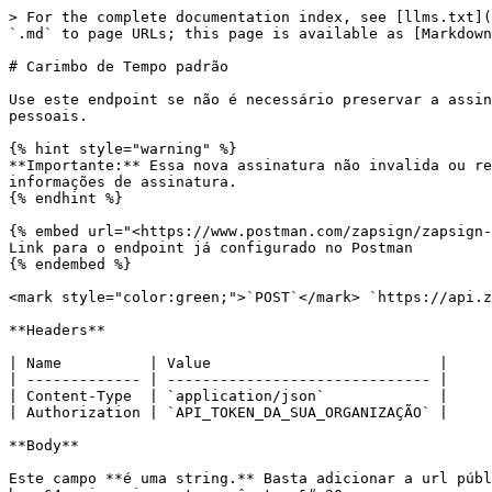
> For the complete documentation index, see [llms.txt](
`.md` to page URLs; this page is available as [Markdown
# Carimbo de Tempo padrão

Use este endpoint se não é necessário preservar a assin
pessoais.

{% hint style="warning" %}

**Importante:** Essa nova assinatura não invalida ou re
informações de assinatura.

{% endhint %}

{% embed url="<https://www.postman.com/zapsign/zapsign-
Link para o endpoint já configurado no Postman

{% endembed %}

<mark style="color:green;">`POST`</mark> `https://api.z
**Headers**

| Name          | Value                          |

| ------------- | ------------------------------ |

| Content-Type  | `application/json`             |

| Authorization | `API_TOKEN_DA_SUA_ORGANIZAÇÃO` |

**Body**

Este campo **é uma string.** Basta adicionar a url públ