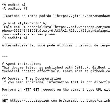
{% endtab %}

{% endtabs %}

![Carimbo de Tempo padrão ](https://github.com/AmandaAm
{% hint style="info" %}

[Fale com um especialista](https://api.whatsapp.com/sen
phone=551140401991\&text=Ol%C3%A1,%20sou%20amanda@zapsi
funcionalidade ao seu plano!

{% endhint %}

Alternativamente, você pode utilizar o carimbo de tempo
---

# Agent Instructions

This documentation is published with GitBook. GitBook i
technical content effectively. Learn more at gitbook.co
## Querying This Documentation

If you need additional information that is not directly
Perform an HTTP GET request on the current page URL wit
```

GET https://docs.zapsign.com.br/carimbo-de-tempo/carimb
```
