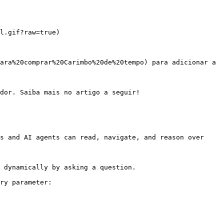
l.gif?raw=true)

ara%20comprar%20Carimbo%20de%20tempo) para adicionar a 
dor. Saiba mais no artigo a seguir!

s and AI agents can read, navigate, and reason over 
 dynamically by asking a question.

ry parameter:
