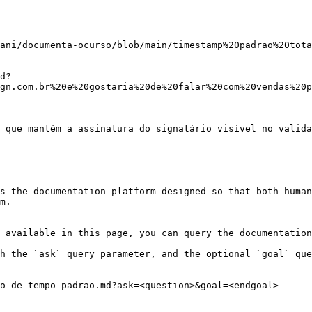
ani/documenta-ocurso/blob/main/timestamp%20padrao%20tota
d?
gn.com.br%20e%20gostaria%20de%20falar%20com%20vendas%20p
 que mantém a assinatura do signatário visível no valida
s the documentation platform designed so that both human
m.

 available in this page, you can query the documentation
h the `ask` query parameter, and the optional `goal` que
o-de-tempo-padrao.md?ask=<question>&goal=<endgoal>
