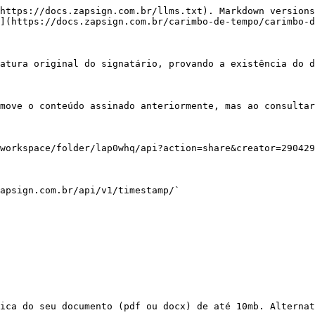
https://docs.zapsign.com.br/llms.txt). Markdown versions
](https://docs.zapsign.com.br/carimbo-de-tempo/carimbo-d
atura original do signatário, provando a existência do d
move o conteúdo assinado anteriormente, mas ao consultar
workspace/folder/lap0whq/api?action=share&creator=290429
apsign.com.br/api/v1/timestamp/`

ica do seu documento (pdf ou docx) de até 10mb. Alternat