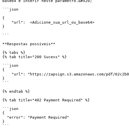
base64 e inserir neste parâmetro.&#x20;

```json

{

    "url":  <Adicione_sua_url_ou_base64>

}

```

**Respostas possíveis**

{% tabs %}

{% tab title="200 Sucess" %}

```json

{

    "url": "https://zapsign.s3.amazonaws.com/pdf/62c2b027-d8fc-4392-xas75-f3c46c3cfc7a/d33336-4182-8c8b-ded5287e4c0f.pdf"

}

```

{% endtab %}

{% tab title="402 Payment Required" %}

```json

{

  "error": "Payment Required"

}

```
