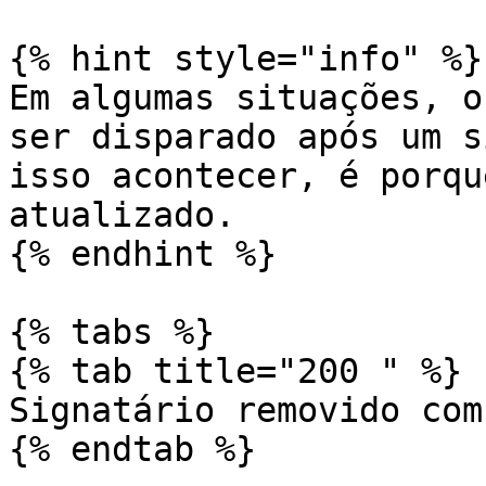
{% hint style="info" %}

Em algumas situações, o
ser disparado após um s
isso acontecer, é porqu
atualizado.

{% endhint %}

{% tabs %}

{% tab title="200 " %}

Signatário removido com
{% endtab %}
