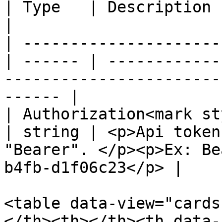
| Type   | Description                                                                                     
|

| ---------------------
| ------ | ------------
-----------------------
------ |

| Authorization<mark st
| string | <p>Api token
"Bearer". </p><p>Ex: Be
b4fb-d1f06c23</p> |

<table data-view="cards
</th><th></th><th data-