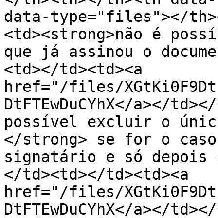
data-type="files"></th>
<td><strong>não é possí
que já assinou o docume
<td></td><td><a 
href="/files/XGtKi0F9Dt
DtFTEwDuCYhX</a></td></
possível excluir o únic
</strong> se for o caso
signatário e só depois 
</td><td></td><td><a 
href="/files/XGtKi0F9Dt
DtFTEwDuCYhX</a></td></