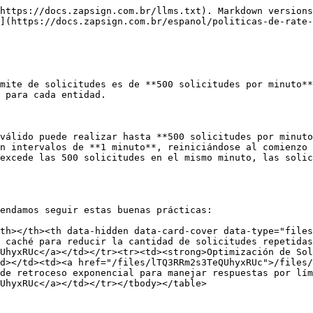
https://docs.zapsign.com.br/llms.txt). Markdown versions
](https://docs.zapsign.com.br/espanol/politicas-de-rate-
mite de solicitudes es de **500 solicitudes por minuto**
 para cada entidad.

válido puede realizar hasta **500 solicitudes por minuto
n intervalos de **1 minuto**, reiniciándose al comienzo 
excede las 500 solicitudes en el mismo minuto, las solic
endamos seguir estas buenas prácticas:

th></th><th data-hidden data-card-cover data-type="files
 caché para reducir la cantidad de solicitudes repetidas
UhyxRUc</a></td></tr><tr><td><strong>Optimización de Sol
d></td><td><a href="/files/lTQ3RRm2s3TeQUhyxRUc">/files/
de retroceso exponencial para manejar respuestas por lím
UhyxRUc</a></td></tr></tbody></table>
