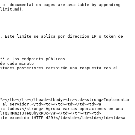
 of documentation pages are available by appending 
limit.md).

. Este límite se aplica por dirección IP o token de 
** a los endpoints públicos.

de cada minuto.

itudes posteriores recibirán una respuesta con el 
"></th></tr></thead><tbody><tr><td><strong>Implementar 
 al servidor.</td><td></td><td></td><td><a 
icitudes:</strong> Agrupa varias operaciones en una 
lTQ3RRm2s3TeQUhyxRUc</a></td></tr><tr><td>
ite excedido (HTTP 429)</td><td></td><td></td><td><a 