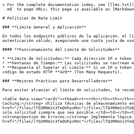
> For the complete documentation index, see [llms.txt](
`.md` to page URLs; this page is available as [Markdown
# Políticas de Rate Limit

### **Límite General y Aplicación**

En todos los endpoints públicos de la aplicación, el lí
autenticación válido, asegurando una cuota justa de uso
#### **Funcionamiento del Límite de Solicitudes**

* **Límite de Solicitudes:** Cada dirección IP o token 
* **Ventanas de Tiempo:** Las solicitudes se rastrean e
* **Respuesta al Superar el Límite:** Si un IP o token 
código de estado HTTP **429** (Too Many Requests).

### **Mejores Prácticas para Desarrolladores**

Para evitar alcanzar el límite de solicitudes, te recom
<table data-view="cards"><thead><tr><th></th><th></th><
Caching:</strong> Utiliza técnicas de almacenamiento en
href="/files/lTQ3RRm2s3TeQUhyxRUc">/files/lTQ3RRm2s3TeQ
sola solicitud siempre que sea posible.</td><td></td><t
<strong>Gestión de Errores:</strong> Implementa lógica 
href="/files/lTQ3RRm2s3TeQUhyxRUc">/files/lTQ3RRm2s3TeQ